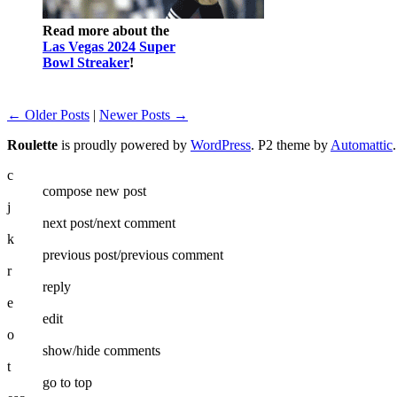
Read more about the
Las Vegas 2024 Super
Bowl Streaker
!
← Older Posts
|
Newer Posts →
Roulette
is proudly powered by
WordPress
. P2 theme by
Automattic
.
c
compose new post
j
next post/next comment
k
previous post/previous comment
r
reply
e
edit
o
show/hide comments
t
go to top