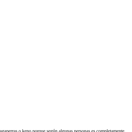
tragaperras o keno porque según algunas personas es completamente