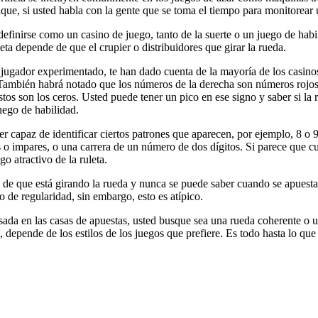
nque, si usted habla con la gente que se toma el tiempo para monitorear u
efinirse como un casino de juego, tanto de la suerte o un juego de habil
leta depende de que el crupier o distribuidores que girar la rueda.
 jugador experimentado, te han dado cuenta de la mayoría de los casino
 También habrá notado que los números de la derecha son números rojos 
estos son los ceros. Usted puede tener un pico en ese signo y saber si la 
uego de habilidad.
r capaz de identificar ciertos patrones que aparecen, por ejemplo, 8 o
o impares, o una carrera de un número de dos dígitos. Si parece que cu
go atractivo de la ruleta.
de que está girando la rueda y nunca se puede saber cuando se apuesta 
po de regularidad, sin embargo, esto es atípico.
asada en las casas de apuestas, usted busque sea una rueda coherente o 
d, depende de los estilos de los juegos que prefiere. Es todo hasta lo que 