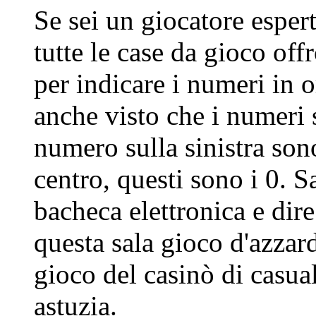
Se sei un giocatore esper
tutte le case da gioco off
per indicare i numeri in 
anche visto che i numeri s
numero sulla sinistra son
centro, questi sono i 0. S
bacheca elettronica e dire 
questa sala gioco d'azzar
gioco del casinò di casual
astuzia.