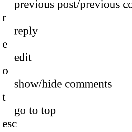
previous post/previous 
r
reply
e
edit
o
show/hide comments
t
go to top
esc