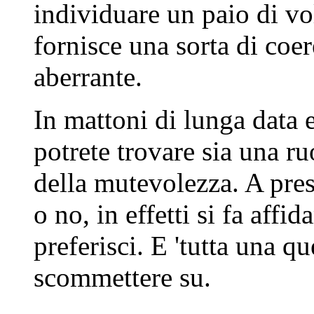
individuare un paio di vol
fornisce una sorta di coe
aberrante.
In mattoni di lunga data 
potrete trovare sia una r
della mutevolezza. A pre
o no, in effetti si fa affi
preferisci. E 'tutta una q
scommettere su.