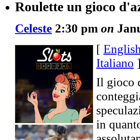
Roulette un gioco d'
Celeste
2:30 pm
on
Janu
[
Englis
Italiano
Il gioco 
conteggia
speculaz
in quant
assolutam